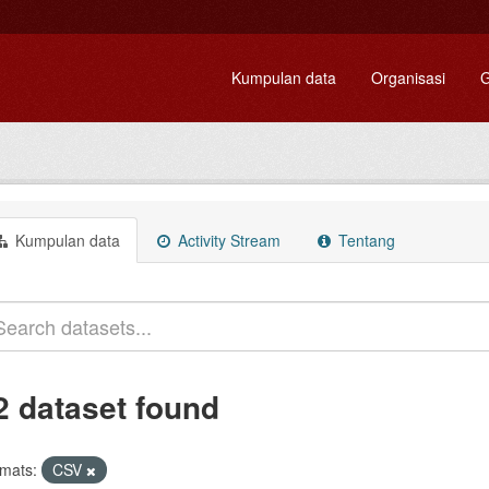
Kumpulan data
Organisasi
G
Kumpulan data
Activity Stream
Tentang
2 dataset found
mats:
CSV