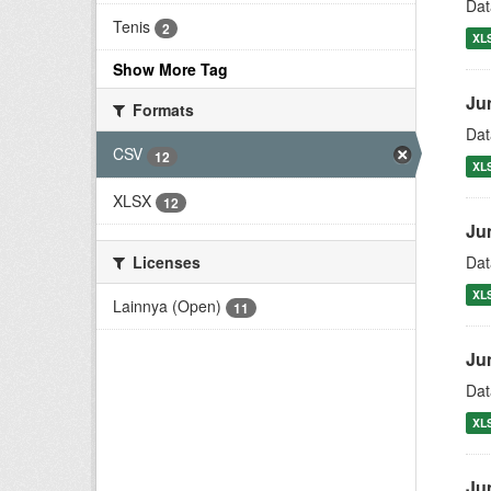
Dat
Tenis
2
XL
Show More Tag
Ju
Formats
Dat
CSV
12
XL
XLSX
12
Ju
Dat
Licenses
XL
Lainnya (Open)
11
Ju
Dat
XL
Ju