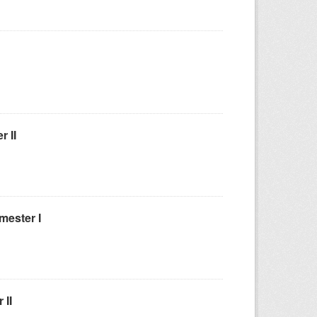
 II
ester I
 II