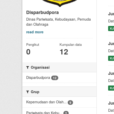
Disparbudpora
Ju
Dinas Pariwisata, Kebudayaan, Pemuda
Dat
dan Olahraga
XL
read more
Ju
Pengikut
Kumpulan data
0
12
Dat
XL
Organisasi
Ju
Disparbudpora
12
Dat
XL
Grup
Kepemudaan dan Olah...
Ju
9
Dat
Pariwisata dan Kebu...
2