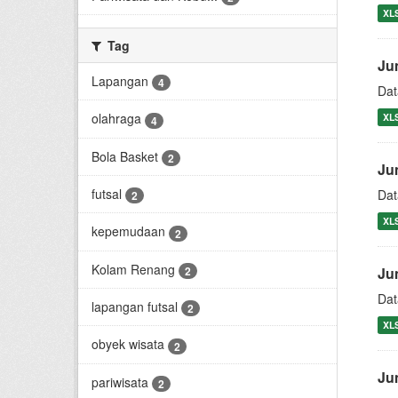
XL
Tag
Ju
Lapangan
4
Dat
olahraga
XL
4
Bola Basket
2
Ju
futsal
Dat
2
XL
kepemudaan
2
Kolam Renang
Ju
2
Dat
lapangan futsal
2
XL
obyek wisata
2
Ju
pariwisata
2