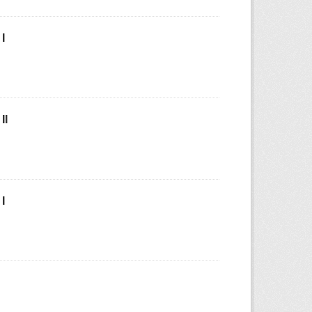
I
II
I