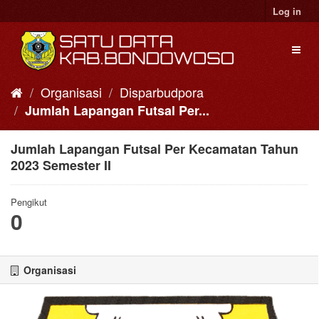
Skip
Log in
to
content
Toggl
naviga
Organisasi
Disparbudpora
Jumlah Lapangan Futsal Per...
Jumlah Lapangan Futsal Per Kecamatan Tahun
2023 Semester II
Pengikut
0
Organisasi