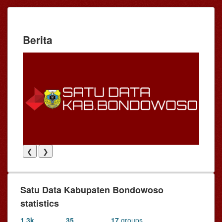
Berita
❮
❯
Satu Data Kabupaten Bondowoso
statistics
1,3k
35
17
groups