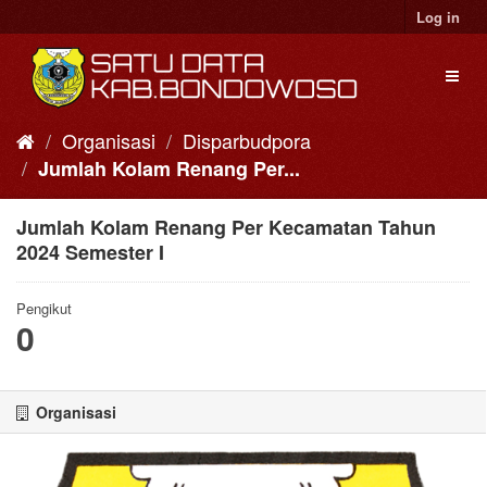
Skip
Log in
to
content
Toggl
naviga
Organisasi
Disparbudpora
Jumlah Kolam Renang Per...
Jumlah Kolam Renang Per Kecamatan Tahun
2024 Semester I
Pengikut
0
Organisasi