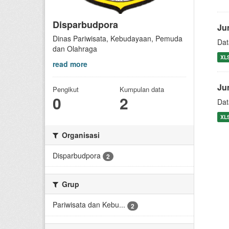
Disparbudpora
Ju
Dinas Pariwisata, Kebudayaan, Pemuda
Dat
dan Olahraga
XL
read more
Ju
Pengikut
Kumpulan data
0
2
Dat
XL
Organisasi
Disparbudpora
2
Grup
Pariwisata dan Kebu...
2