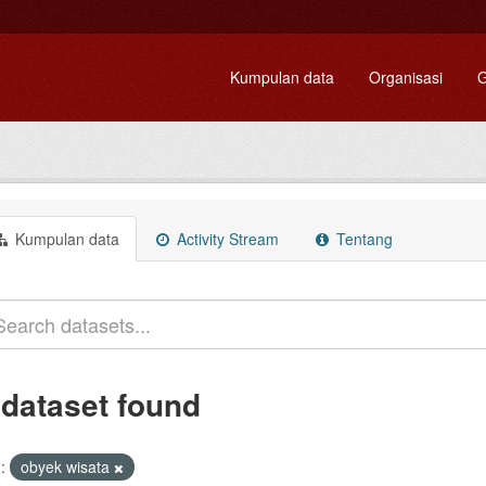
Kumpulan data
Organisasi
G
Kumpulan data
Activity Stream
Tentang
 dataset found
:
obyek wisata